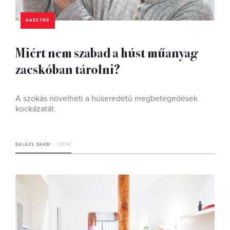
GASZTRÓ
Miért nem szabad a húst műanyag
zacskóban tárolni?
A szokás növelheti a húseredetű megbetegedések
kockázatát.
BALÁZS BARBI
3 PERC