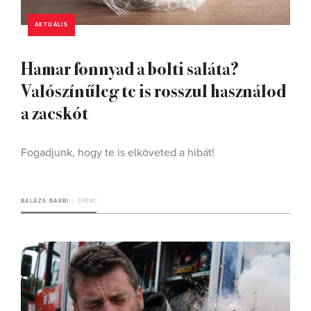
AKTUÁLIS
Hamar fonnyad a bolti saláta?
Valószínűleg te is rosszul használod
a zacskót
Fogadjunk, hogy te is elköveted a hibát!
BALÁZS BARBI
3 PERC