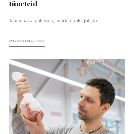
tüneteid
Támadnak a pollenek, minden trükk jól jön.
VÁRKONYI RÓZA
3 PERC