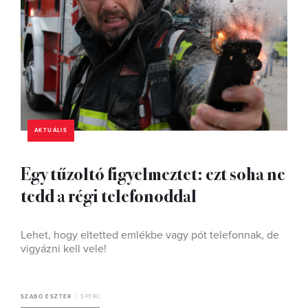
AKTUÁLIS
Egy tűzoltó figyelmeztet: ezt soha ne
tedd a régi telefonoddal
Lehet, hogy eltetted emlékbe vagy pót telefonnak, de
vigyázni kell vele!
SZABÓ ESZTER
5 PERC