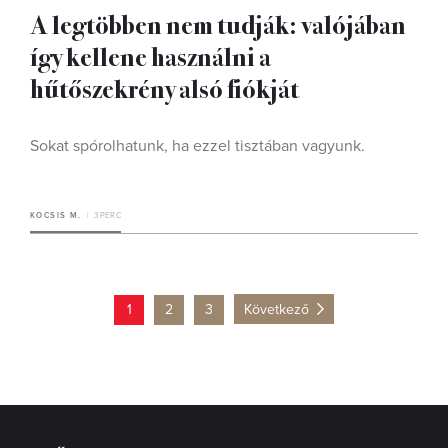
A legtöbben nem tudják: valójában
így kellene használni a
hűtőszekrény alsó fiókját
Sokat spórolhatunk, ha ezzel tisztában vagyunk.
KOCSIS M.
3 PERC
1
2
3
Következő