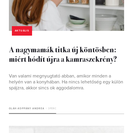
AKTUÁLIS
A nagymamák titka új köntösben:
miért hódít újra a kamraszekrény?
Van valami megnyugtató abban, amikor minden a
helyén van a konyhában. Ha nincs lehetőség egy külön
spájzra, akkor sincs ok aggodalomra.
OLÁH-KOPPÁNY ANDREA
3 PERC