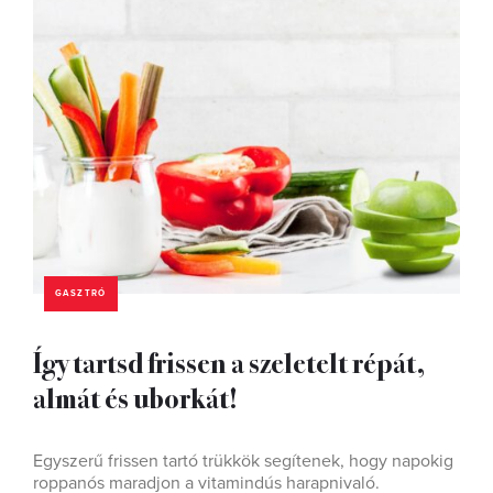
GASZTRÓ
Így tartsd frissen a szeletelt répát,
almát és uborkát!
Egyszerű frissen tartó trükkök segítenek, hogy napokig
roppanós maradjon a vitamindús harapnivaló.