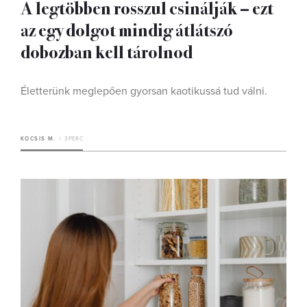
A legtöbben rosszul csinálják – ezt
az egy dolgot mindig átlátszó
dobozban kell tárolnod
Életterünk meglepően gyorsan kaotikussá tud válni.
KOCSIS M.
3 PERC