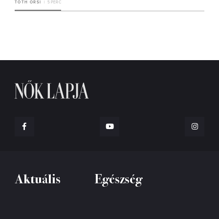
TÓTH ORSI
5 PERC
Aktuális
Egészség