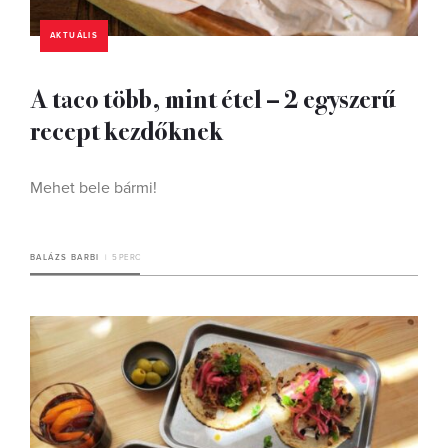
AKTUÁLIS
A taco több, mint étel – 2 egyszerű
recept kezdőknek
Mehet bele bármi!
BALÁZS BARBI
5 PERC