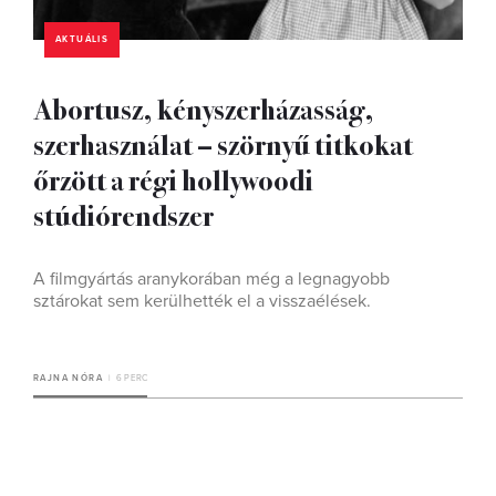
AKTUÁLIS
Abortusz, kényszerházasság,
szerhasználat – szörnyű titkokat
őrzött a régi hollywoodi
stúdiórendszer
A filmgyártás aranykorában még a legnagyobb
sztárokat sem kerülhették el a visszaélések.
RAJNA NÓRA
6 PERC