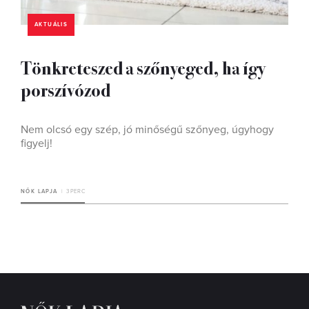
AKTUÁLIS
Tönkreteszed a szőnyeged, ha így
porszívózod
Nem olcsó egy szép, jó minőségű szőnyeg, úgyhogy
figyelj!
NŐK LAPJA
3 PERC