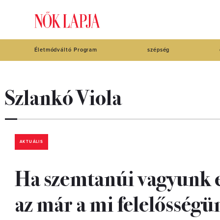
Életmódváltó Program
szépség
Szlankó Viola
AKTUÁLIS
Ha szemtanúi vagyunk 
az már a mi felelősségü