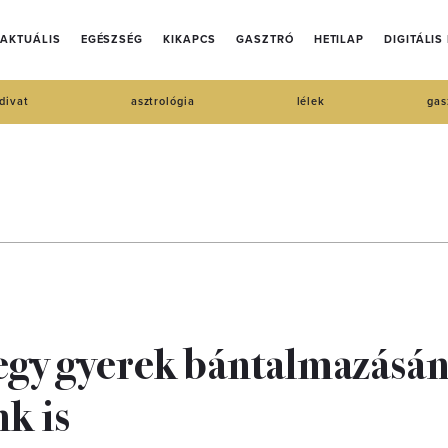
AKTUÁLIS
EGÉSZSÉG
KIKAPCS
GASZTRÓ
HETILAP
DIGITÁLIS
divat
asztrológia
lélek
gas
egy gyerek bántalmazásá
nk is