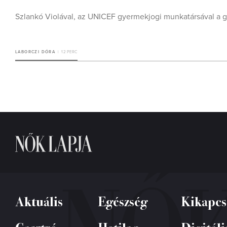
Szlankó Violával, az UNICEF gyermekjogi munkatársával a 
LABORCZI DÓRA
12 PERC
Aktuális
Egészség
Kikapcs