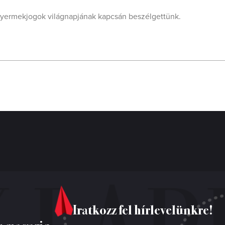
gyermekjogok világnapjának kapcsán beszélgettünk.
Iratkozz fel hírlevelünkre!