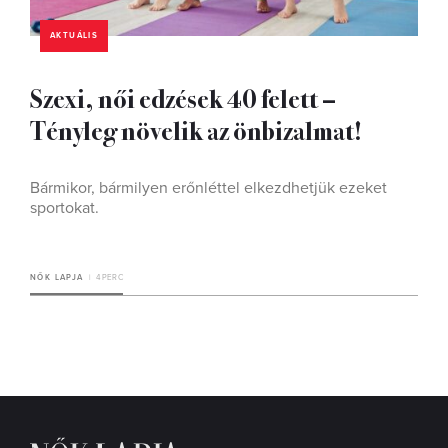
AKTUÁLIS
Szexi, női edzések 40 felett –
Tényleg növelik az önbizalmat!
Bármikor, bármilyen erőnléttel elkezdhetjük ezeket
sportokat.
NŐK LAPJA
4 PERC