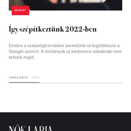
ADVENT
Így szépítkeztünk 2022-ben
Ezekre a szépségtrendekre kerestünk rá legtöbbször a
Google szerint. A tinilányok új kedvence sokaknak nem
tetszik majd.
TAMÁS ANITA
4 PERC