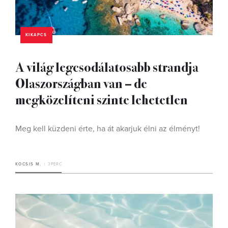
KIKAPCS
A világ legcsodálatosabb strandja
Olaszországban van – de
megközelíteni szinte lehetetlen
Meg kell küzdeni érte, ha át akarjuk élni az élményt!
KOCSIS M.
3 PERC