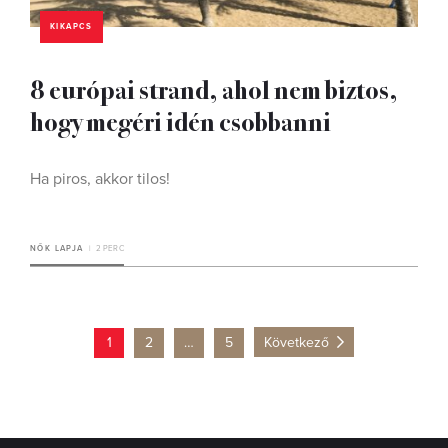
KIKAPCS
8 európai strand, ahol nem biztos,
hogy megéri idén csobbanni
Ha piros, akkor tilos!
NŐK LAPJA
2 PERC
1
2
…
5
Következő