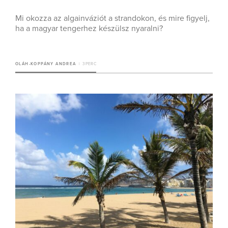
Mi okozza az algainváziót a strandokon, és mire figyelj,
ha a magyar tengerhez készülsz nyaralni?
OLÁH-KOPPÁNY ANDREA
3 PERC