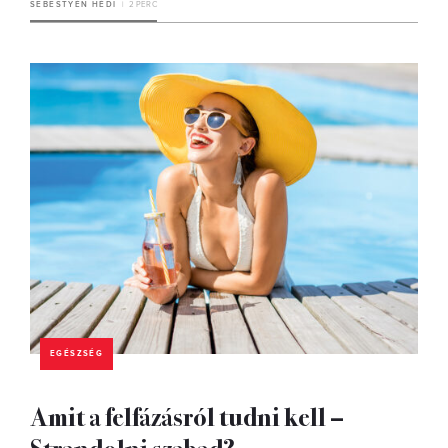
SEBESTYÉN HÉDI
2 PERC
EGÉSZSÉG
Amit a felfázásról tudni kell –
Strandolni szabad?