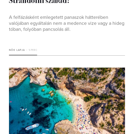
A felfázásként emlegetett panaszok hátterében
valójában egyáltalán nem a medence vize vagy a hideg
tóban, folyóban pancsolás áll.
NŐK LAPJA
5 PERC