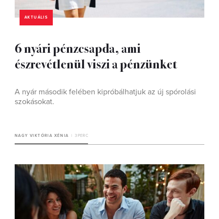
AKTUÁLIS
6 nyári pénzcsapda, ami
észrevétlenül viszi a pénzünket
A nyár második felében kipróbálhatjuk az új spórolási
szokásokat.
NAGY VIKTÓRIA XÉNIA
3 PERC