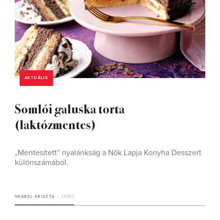
AKTUÁLIS
Somlói galuska torta
(laktózmentes)
„Mentesített” nyalánkság a Nők Lapja Konyha Desszert
különszámából.
VRÁBEL KRISZTA
3 PERC