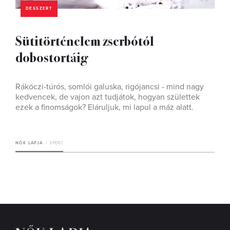
DESSZERT
Sütitörténelem zserbótól
dobostortáig
Rákóczi-túrós, somlói galuska, rigójancsi - mind nagy
kedvencek, de vajon azt tudjátok, hogyan születtek
ezek a finomságok? Eláruljuk, mi lapul a máz alatt.
NŐK LAPJA
3 PERC