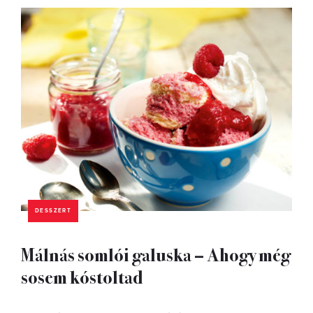
DESSZERT
Málnás somlói galuska – Ahogy még
sosem kóstoltad