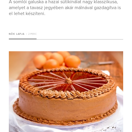
A somlói galuska a hazai sütikínálat nagy klasszikusa,
amelyet a tavasz jegyében akár málnával gazdagítva is
el lehet készíteni.
NŐK LAPJA
2 PERC