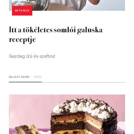
AKTUÁLIS
Itt a tökéletes somlói galuska
receptje
Gazdag ízű és szaftos!
BALÁZS BARBI
3 PERC