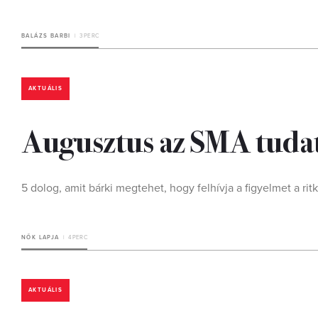
BALÁZS BARBI
3 PERC
AKTUÁLIS
Augusztus az SMA tuda
5 dolog, amit bárki megtehet, hogy felhívja a figyelmet a rit
NŐK LAPJA
4 PERC
AKTUÁLIS