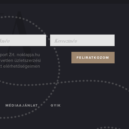
ort Zrt. noklapja.hu
zvetlen üzletszerzési
tt elérhetőségeimen
MÉDIAAJÁNLAT
GYIK