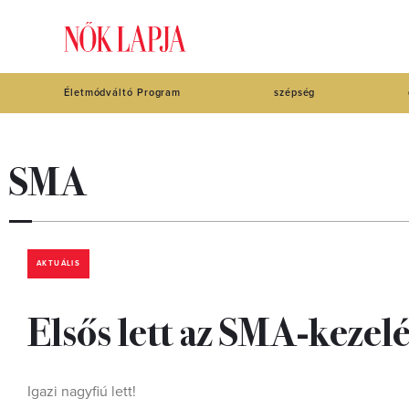
Életmódváltó Program
szépség
SMA
AKTUÁLIS
Elsős lett az SMA-kezelé
Igazi nagyfiú lett!