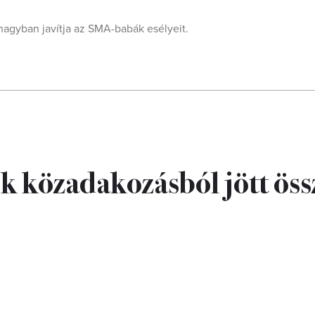
nagyban javítja az SMA-babák esélyeit.
ek közadakozásból jött öss