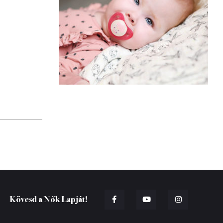
Kövesd a Nők Lapját!