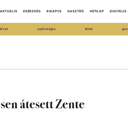
AKTUÁLIS
EGÉSZSÉG
KIKAPCS
GASZTRÓ
HETILAP
DIGITÁLIS
divat
asztrológia
lélek
gas
sen átesett Zente