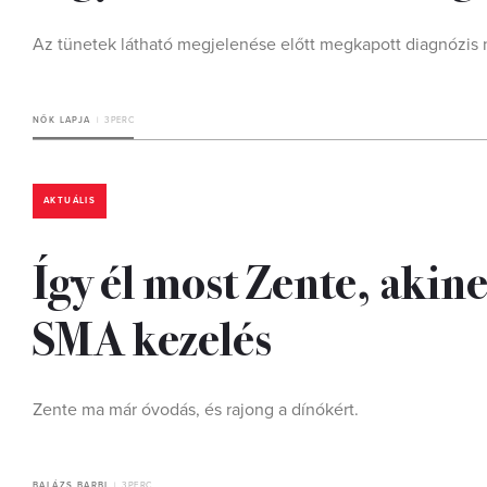
Az tünetek látható megjelenése előtt megkapott diagnózis 
NŐK LAPJA
3 PERC
AKTUÁLIS
Így él most Zente, akin
SMA kezelés
Zente ma már óvodás, és rajong a dínókért.
BALÁZS BARBI
3 PERC