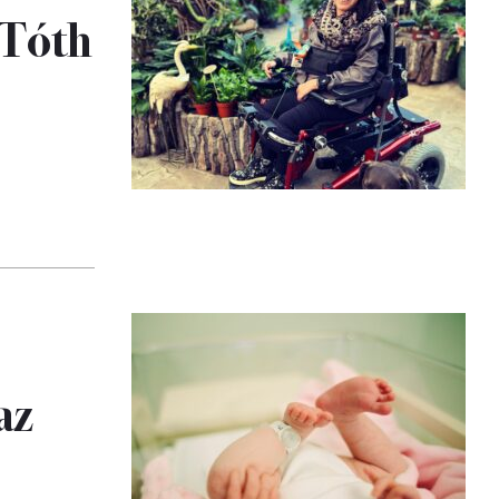
 Tóth
az