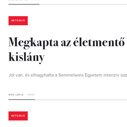
AKTUÁLIS
Megkapta az életmentő k
kislány
Jól van, és elhagyhatta a Semmelweis Egyetem intenzív oszt
NŐK LAPJA
3 PERC
AKTUÁLIS