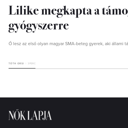
Lilike megkapta a támo
gyógyszerre
Ő lesz az első olyan magyar SMA-beteg gyerek, aki állami t
TÓTH ORSI
3 PERC