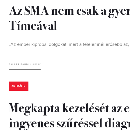
Az SMA nem csak a gyer
Tímeával
„Az ember kipróbál dolgokat, mert a félelemnél erősebb az,
BALÁZS BARBI
8 PERC
AKTUÁLIS
Megkapta kezelését az e
ingyenes szűréssel diag