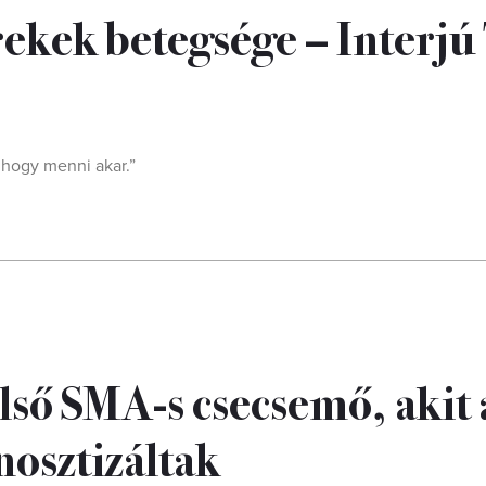
ekek betegsége – Interjú
 hogy menni akar.”
lső SMA-s csecsemő, akit 
nosztizáltak