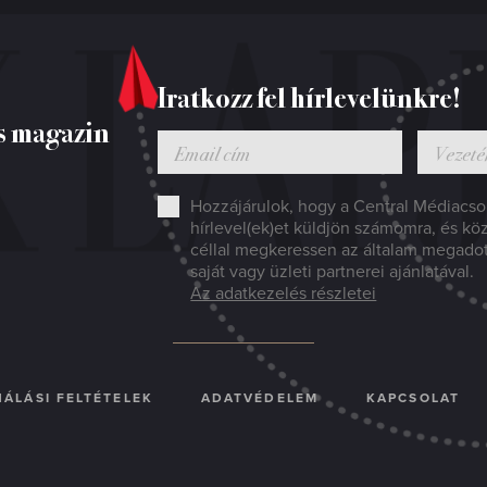
Iratkozz fel hírlevelünkre!
s magazin
Hozzájárulok, hogy a Central Médiacsop
hírlevel(ek)et küldjön számomra, és kö
céllal megkeressen az általam megado
saját vagy üzleti partnerei ajánlatával.
Az adatkezelés részletei
ÁLÁSI FELTÉTELEK
ADATVÉDELEM
KAPCSOLAT