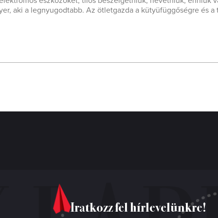
ektromos eszközöket, tilos beszélgetniük, nevetniük, enniük 
er, aki a legnyugodtabb. Az ötletgazda a kütyüfüggőségre és a t
Iratkozz fel hírlevelünkre!