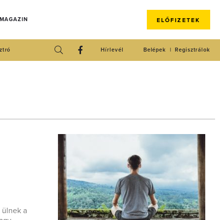
 MAGAZIN
ELŐFIZETEK
ztró
Hírlevél
Belépek
Regisztrálok
 ülnek a