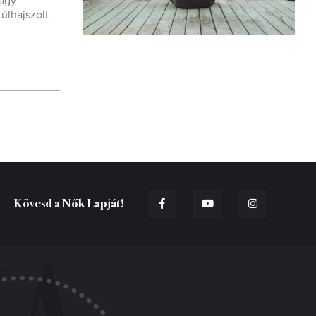
vagy
úlhajszolt
Kövesd a Nők Lapját!