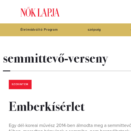
Életmódváltó Program
szépség
semmittevő-verseny
SZERINTEM
Emberkísérlet
Egy dél-koreai művész 2014-ben álmodta meg a semmittevő-