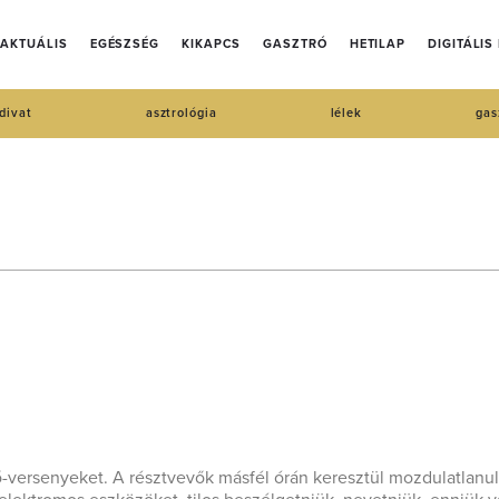
AKTUÁLIS
EGÉSZSÉG
KIKAPCS
GASZTRÓ
HETILAP
DIGITÁLIS
divat
asztrológia
lélek
gas
versenyeket. A résztvevők másfél órán keresztül mozdulatlanul