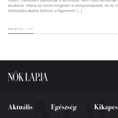
fűben, meredten bámulnak a semmibe, nem használhatnak el
aludniuk. Utána az orvos megméri a vérnyomásukat, és az ny
életmódra akarta felhívni a figyelmet: […]
PÓR ATTILA
2 PERC
Aktuális
Egészség
Kikapcs