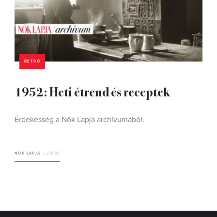
RETRÓ
1952: Heti étrend és receptek
Érdekesség a Nők Lapja archívumából.
NŐK LAPJA
2 PERC