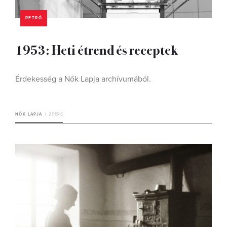
RETRÓ
1953: Heti étrend és receptek
Érdekesség a Nők Lapja archívumából.
NŐK LAPJA
2 PERC