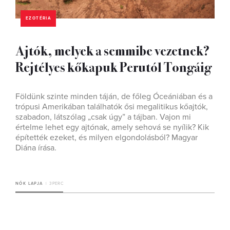
EZOTÉRIA
Ajtók, melyek a semmibe vezetnek?
Rejtélyes kőkapuk Perutól Tongáig
Földünk szinte minden táján, de főleg Óceániában és a
trópusi Amerikában találhatók ősi megalitikus kőajtók,
szabadon, látszólag „csak úgy” a tájban. Vajon mi
értelme lehet egy ajtónak, amely sehová se nyílik? Kik
építették ezeket, és milyen elgondolásból? Magyar
Diána írása.
NŐK LAPJA
3 PERC