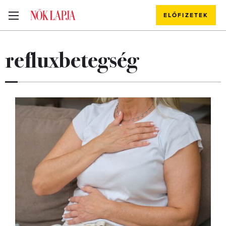
ELŐFIZETEK
refluxbetegség