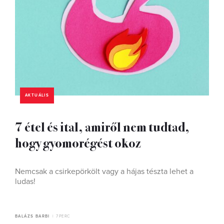
AKTUÁLIS
7 étel és ital, amiről nem tudtad,
hogy gyomorégést okoz
Nemcsak a csirkepörkölt vagy a hájas tészta lehet a
ludas!
BALÁZS BARBI
7 PERC