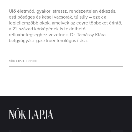
Ülő életmód, gyakori stressz, rendszertelen étkezés,
esti bőséges és kései vacsorák, túlsúly – ezek a
legjellemzőbb okok, amelyek az egyre többeket érintő,
a 21. század kórképének is tekinthető
refluxbetegséghez vezetnek. Dr. Tamássy Klára
belgyógyász-gasztroenterológus írása.
NŐK LAPJA
2 PERC