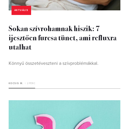
AKTUÁLIS
Sokan szívrohamnak hiszik: 7
ijesztően furcsa tünet, ami refluxra
utalhat
Könnyű összetéveszteni a szívproblémákkal.
KOCSIS M.
2 PERC