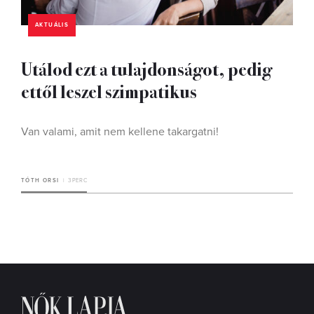
AKTUÁLIS
Utálod ezt a tulajdonságot, pedig
ettől leszel szimpatikus
Van valami, amit nem kellene takargatni!
TÓTH ORSI
3 PERC