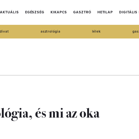
AKTUÁLIS
EGÉSZSÉG
KIKAPCS
GASZTRÓ
HETILAP
DIGITÁLIS
divat
asztrológia
lélek
gas
lógia, és mi az oka