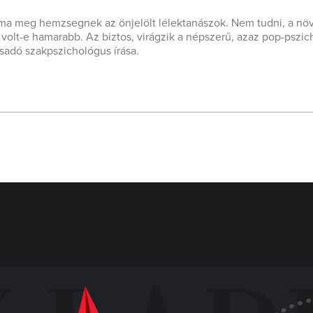
 ma meg hemzsegnek az önjelölt lélektanászok. Nem tudni, a nö
volt-e hamarabb. Az biztos, virágzik a népszerű, azaz pop-pszic
csadó szakpszichológus írása.