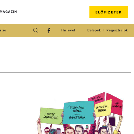
 MAGAZIN
ELŐFIZETEK
ztró
Hírlevél
Belépek
Regisztrálok