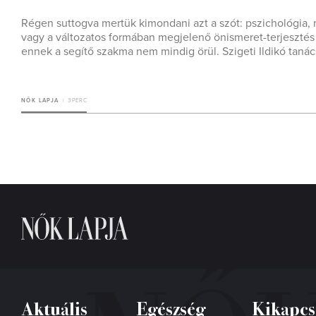
Régen suttogva mertük kimondani azt a szót: pszichológia,
vagy a változatos formában megjelenő önismeret-terjesztés 
ennek a segítő szakma nem mindig örül. Szigeti Ildikó taná
NŐK LAPJA
3 PERC
Aktuális
Egészség
Kikapcs