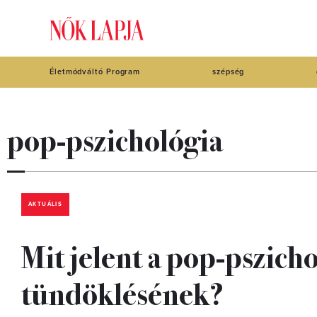
Életmódváltó Program
szépség
pop-pszichológia
AKTUÁLIS
Mit jelent a pop-pszicho
tündöklésének?