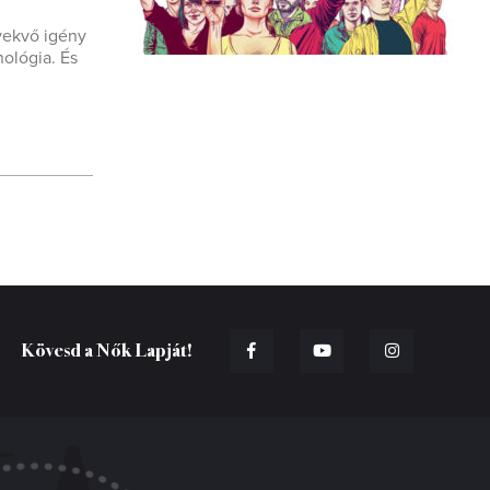
vekvő igény
hológia. És
Kövesd a Nők Lapját!