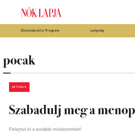
Életmódváltó Program
szépség
pocak
AKTUÁLIS
Szabadulj meg a menopa
Felejtsd el a korábbi módszereket!