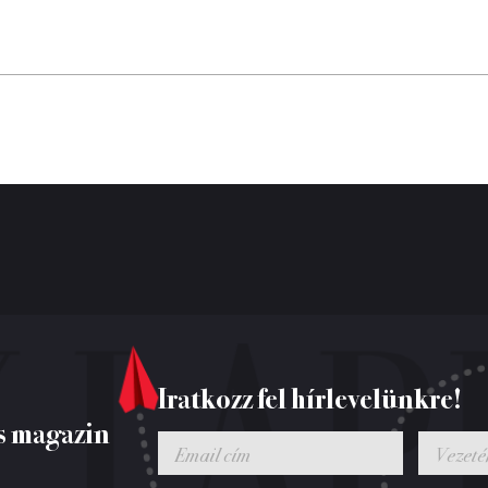
Iratkozz fel hírlevelünkre!
s magazin