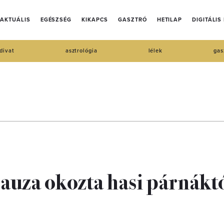
AKTUÁLIS
EGÉSZSÉG
KIKAPCS
GASZTRÓ
HETILAP
DIGITÁLIS
divat
asztrológia
lélek
gas
uza okozta hasi párnáktó