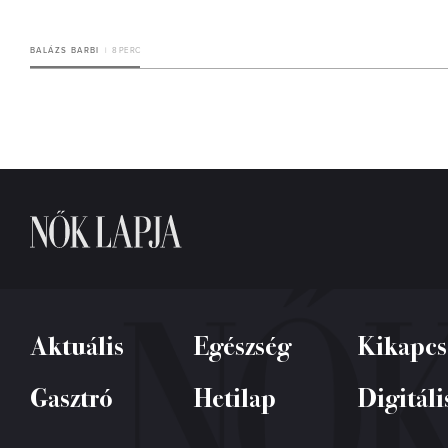
BALÁZS BARBI
8 PERC
Aktuális
Egészség
Kikapcs
Gasztró
Hetilap
Digitáli