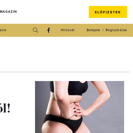
 MAGAZIN
ELŐFIZETEK
ztró
Hírlevél
Belépek
Regisztrálok
l!