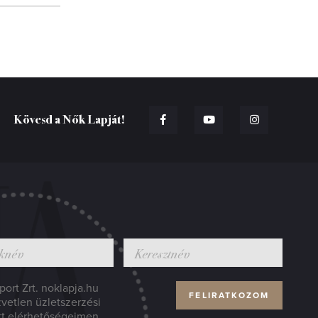
Kövesd a Nők Lapját!
ort Zrt. noklapja.hu
zvetlen üzletszerzési
tt elérhetőségeimen