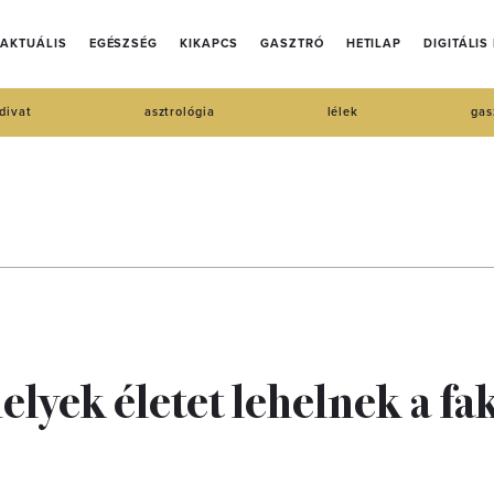
AKTUÁLIS
EGÉSZSÉG
KIKAPCS
GASZTRÓ
HETILAP
DIGITÁLIS
divat
asztrológia
lélek
gas
elyek életet lehelnek a fa