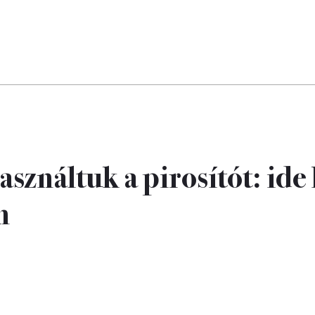
sználtuk a pirosítót: ide 
n