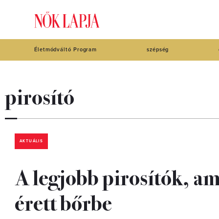
Életmódváltó Program
szépség
pirosító
AKTUÁLIS
A legjobb pirosítók, am
érett bőrbe