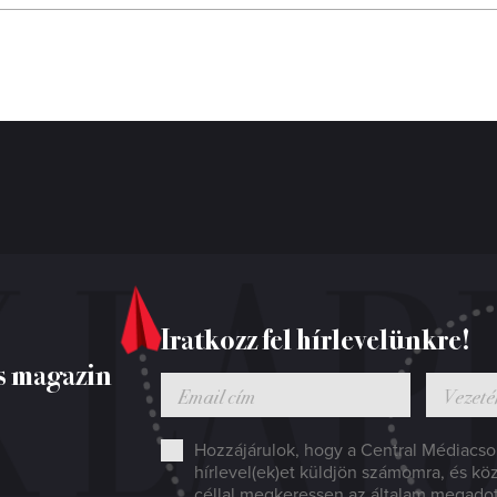
Iratkozz fel hírlevelünkre!
s magazin
Hozzájárulok, hogy a Central Médiacsop
hírlevel(ek)et küldjön számomra, és kö
céllal megkeressen az általam megado