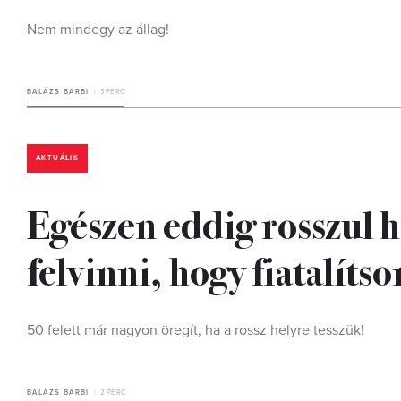
Nem mindegy az állag!
BALÁZS BARBI
3 PERC
AKTUÁLIS
Egészen eddig rosszul ha
felvinni, hogy fiatalítso
50 felett már nagyon öregít, ha a rossz helyre tesszük!
BALÁZS BARBI
2 PERC