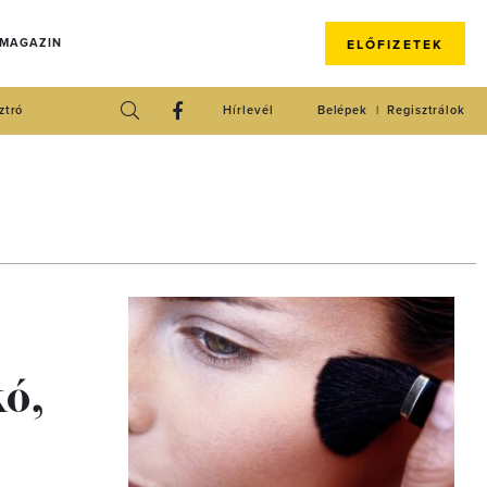
 MAGAZIN
ELŐFIZETEK
ztró
Hírlevél
Belépek
Regisztrálok
kó,