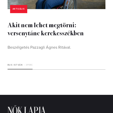
AKTUÁLIS
Akit nem lehet megtörni:
versenytánc kerekesszékben
Beszélgetés Pazzagli Ágnes Ritával.
BUS ISTVÁN
3 PERC