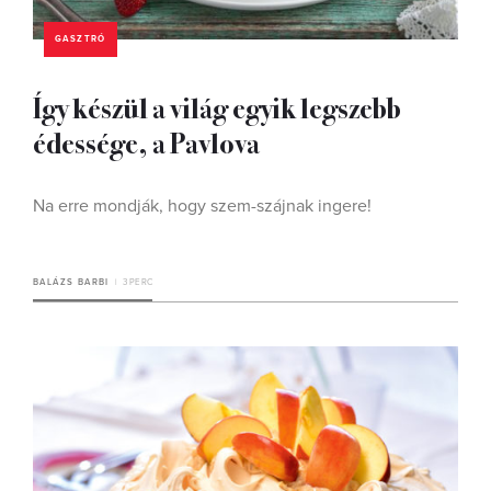
GASZTRÓ
Így készül a világ egyik legszebb
édessége, a Pavlova
Na erre mondják, hogy szem-szájnak ingere!
BALÁZS BARBI
3 PERC