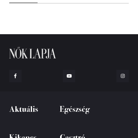
Aktuális
Egészség
Kikapcs
Gasztró