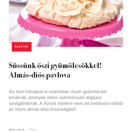
GASZTRÓ
Süssünk őszi gyümölcsökkel!
Almás-diós pavlova
Az őszi hónapok is számtalan olyan gyümölcsöt
kínálnak, amelyek isteni sütemények alapjául
szolgálhatnak. A hűvös estékre nem árt betárazni ebből
az isteni almás-diós finomságból!
NŐK LAPJA
1 PERC