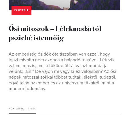
EZOTÉRIA
Ősi mítoszok – Lélekmadártól
psziché istennőig
Az emberiség ősidők óta tisztában van azzal, hogy
igazi mivolta nem azonos a halandó testével. Létezik
valami más is, ami a tükör előtt állva azt mondatja
velünk: „Én.” De vajon mi vagy ki ez valójában? Az ősi
népek mítoszai sokkal többet tudtak lélekről, tudatról,
egyáltalán az ember és az univerzum titkairól, mint a
modern tudomány.
NŐK LAPJA
2 PERC