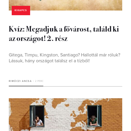
KIKAPCS
Kvíz: Megadjuk a fővárost, találd ki
az országot! 2. rész
Gitega, Timpu, Kingston, Santiago? Hallottál már róluk?
Lássuk, hány országot találsz el a tízből!
RIMÓCZI ANCSA
2 PERC