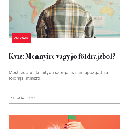
AKTUÁLIS
Kvíz: Mennyire vagy jó földrajzból?
Most kiderül, ki milyen szorgalmasan lapozgatta a
földrajzi atlaszt!
NŐK LAPJA
1 PERC