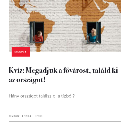
KIKAPCS
Kvíz: Megadjuk a fővárost, találd ki
az országot!
Hány országot találsz el a tízből?
RIMÓCZI ANCSA
1 PERC