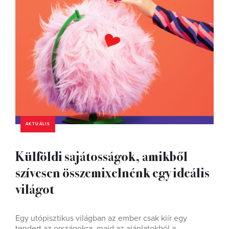
AKTUÁLIS
Külföldi sajátosságok, amikből
szívesen összemixelnénk egy ideális
világot
Egy utópisztikus világban az ember csak kiír egy
tendert az országokra, majd az ajánlatokból a