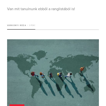
Van mit tanulnunk ebből a ranglistából is!
VÁRKONYI RÓZA
3 PERC