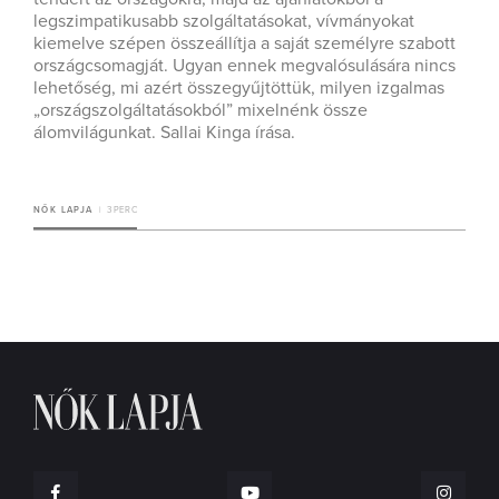
legszimpatikusabb szolgáltatásokat, vívmányokat
kiemelve szépen összeállítja a saját személyre szabott
országcsomagját. Ugyan ennek megvalósulására nincs
lehetőség, mi azért összegyűjtöttük, milyen izgalmas
„országszolgáltatásokból” mixelnénk össze
álomvilágunkat. Sallai Kinga írása.
NŐK LAPJA
3 PERC