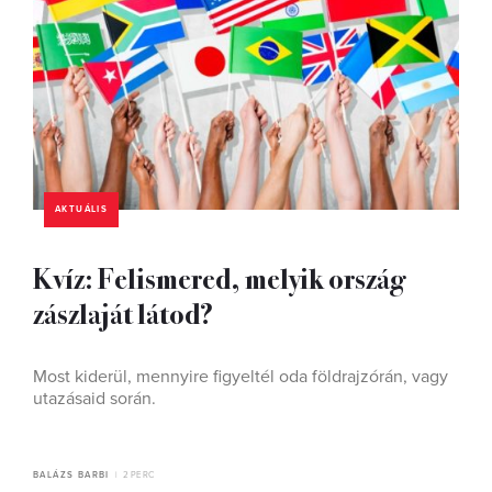
AKTUÁLIS
Kvíz: Felismered, melyik ország
zászlaját látod?
Most kiderül, mennyire figyeltél oda földrajzórán, vagy
utazásaid során.
BALÁZS BARBI
2 PERC