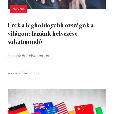
AKTUÁLIS
Ezek a legboldogabb országok a
világon: hazánk helyezése
sokatmondó
Hazánk öt helyet rontott.
FENYVESI ZSÓFIA
3 PERC