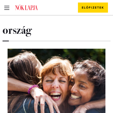
ELŐFIZETEK
ország