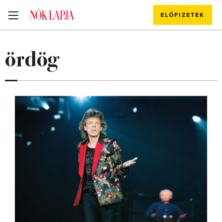
ELŐFIZETEK
ördög