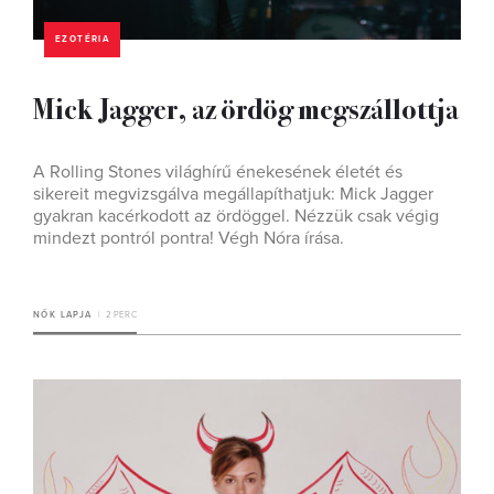
EZOTÉRIA
Mick Jagger, az ördög megszállottja
A Rolling Stones világhírű énekesének életét és
sikereit megvizsgálva megállapíthatjuk: Mick Jagger
gyakran kacérkodott az ördöggel. Nézzük csak végig
mindezt pontról pontra! Végh Nóra írása.
NŐK LAPJA
2 PERC