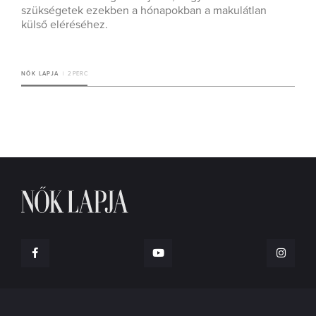
szükségetek ezekben a hónapokban a makulátlan
külső eléréséhez.
NŐK LAPJA
2 PERC