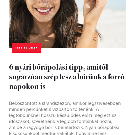
TEST ÉS LÉLEK
6 nyári bőrápolási tipp, amitől
sugárzóan szép lesz a bőrünk a forró
napokon is
Beköszöntött a strandszezon, amikor legszívesebben
minden percünket a vízparton töltenénk. A
legtöbbünknél hosszú készülődés előzi meg ezt az
időszakot, szeretnénk a legjobb formánkat hozni,
amibe a ragyogó bőr is beletartozik. Nyári bőrápolási
kisokosunkból megtudhatjátok, hogy mire lesz