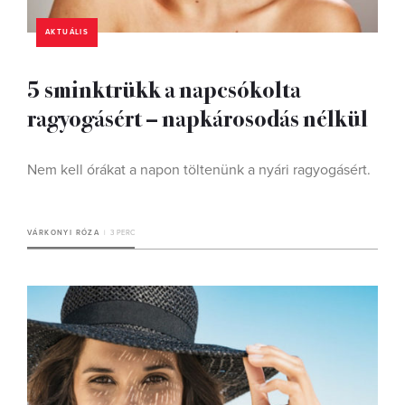
AKTUÁLIS
5 sminktrükk a napcsókolta
ragyogásért – napkárosodás nélkül
Nem kell órákat a napon töltenünk a nyári ragyogásért.
VÁRKONYI RÓZA
3 PERC