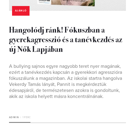
AJÁNLÓ
Hangolódj ránk! Fókuszban a
gyerekagresszió és a tanévkezdés az
új Nők Lapjában
A bullying sajnos egyre nagyobb teret nyer magának,
ezért a tanévkezdés kapcsán a gyerekkori agresszióra
fókuszálunk a magazinban. Az iskolai startra hangolva
Vekerdy Tamás lányát, Pannit is megkérdeztük
édesapjáról, de természetesen azokra is gondoltunk,
akik az iskola helyett másra koncentrálnának.
ADMIN
1 PERC