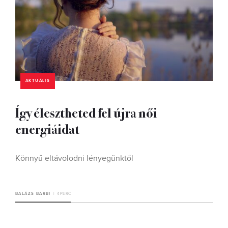
AKTUÁLIS
Így élesztheted fel újra női
energiáidat
Könnyű eltávolodni lényegünktől
BALÁZS BARBI
4 PERC