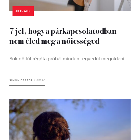
AKTUÁLIS
7 jel, hogy a párkapcsolatodban
nem éled meg a nőiességed
Sok nő túl régóta próbál mindent egyedül megoldani.
SIMON ESZTER
4 PERC