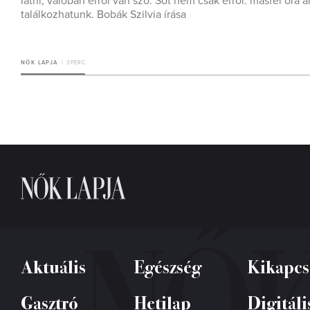
látni, valóban erről van szó. Sőt nem csak erről: másfél óra 
találkozhatunk. Bobák Szilvia írása
NŐK LAPJA
3 PERC
Aktuális
Egészség
Kikapcs
Gasztró
Hetilap
Digitáli