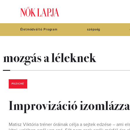
Életmódváltó Program
szépség
mozgás a léleknek
PSZICHÉ
Improvizáció izomlázzal
Matisz Viktória tréner óráinak célja a sejtek edzése – ami els