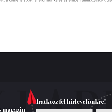
alatt a kemény sport, a lelki munka és az emberi találkozások üdí
Iratkozz fel hírlevelünkre!
s magazin