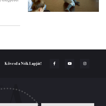
tő elegyével
Kövesd a Nők Lapját!