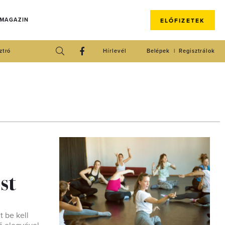
 MAGAZIN
ELŐFIZETEK
ztró
Hírlevél
Belépek
Regisztrálok
st
t be kell