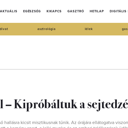
AKTUÁLIS
EGÉSZSÉG
KIKAPCS
GASZTRÓ
HETILAP
DIGITÁLIS
divat
asztrológia
lélek
gas
 – Kipróbáltuk a sejtedzé
ő hallásra kicsit misztikusnak tűnik. Az órájára ellátogatva viszon