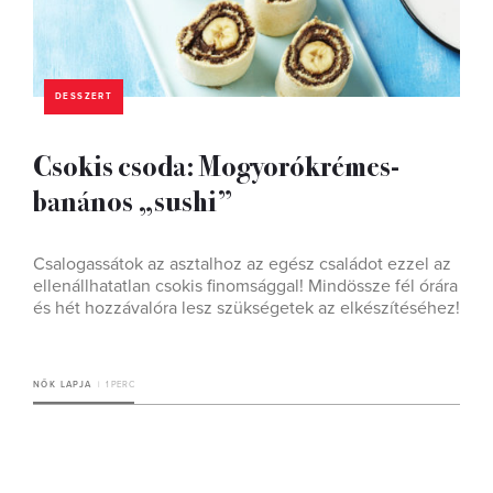
DESSZERT
Csokis csoda: Mogyorókrémes-
banános „sushi”
Csalogassátok az asztalhoz az egész családot ezzel az
ellenállhatatlan csokis finomsággal! Mindössze fél órára
és hét hozzávalóra lesz szükségetek az elkészítéséhez!
NŐK LAPJA
1 PERC