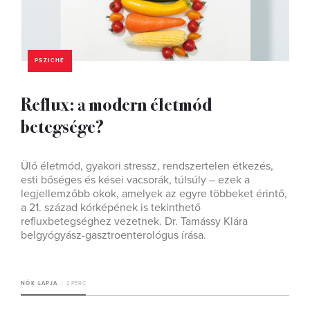
PSZICHÉ
Reflux: a modern életmód
betegsége?
Ülő életmód, gyakori stressz, rendszertelen étkezés,
esti bőséges és kései vacsorák, túlsúly – ezek a
legjellemzőbb okok, amelyek az egyre többeket érintő,
a 21. század kórképének is tekinthető
refluxbetegséghez vezetnek. Dr. Tamássy Klára
belgyógyász-gasztroenterológus írása.
NŐK LAPJA
2 PERC