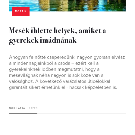
MOZAIK
Mesék ihlette helyek, amiket a
gyerekek imádnának
Ahogyan felnőtté cseperedünk, nagyon gyorsan elvész
a mindennapjainkból a csoda – ezért kell a
gyerekeinknek időben megmutatni, hogy a
mesevilágnak néha nagyon is sok köze van a
valósághoz. A következő varázslatos úticélokkal
garantált sikert érhetünk el - hacsak képzeletben is.
NŐK LAPJA
2 PERC