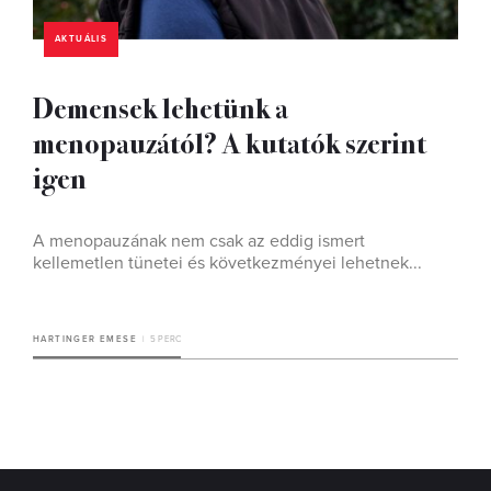
AKTUÁLIS
Demensek lehetünk a
menopauzától? A kutatók szerint
igen
A menopauzának nem csak az eddig ismert
kellemetlen tünetei és következményei lehetnek...
HARTINGER EMESE
5 PERC