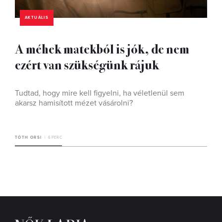
AKTUÁLIS
A méhek matekból is jók, de nem
ezért van szükségünk rájuk
Tudtad, hogy mire kell figyelni, ha véletlenül sem
akarsz hamisított mézet vásárolni?
TÓTH ORSI
6 PERC