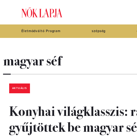
Életmódváltó Program
szépség
magyar séf
AKTUÁLIS
Konyhai világklasszis: 
gyűjtöttek be magyar s