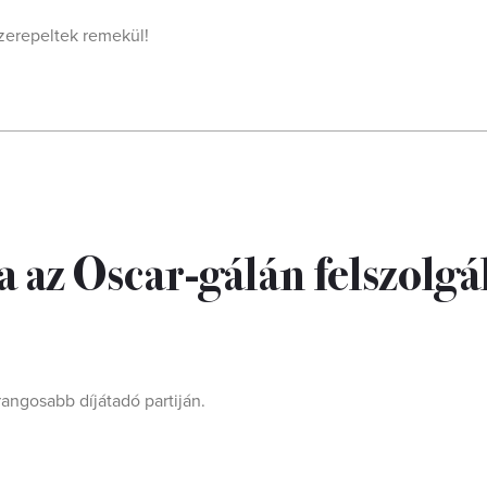
zerepeltek remekül!
 az Oscar-gálán felszolgá
rangosabb díjátadó partiján.