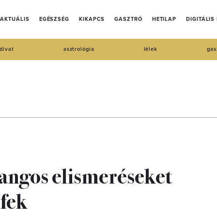
AKTUÁLIS
EGÉSZSÉG
KIKAPCS
GASZTRÓ
HETILAP
DIGITÁLIS
divat
asztrológia
lélek
gas
rangos elismeréseket
éfek