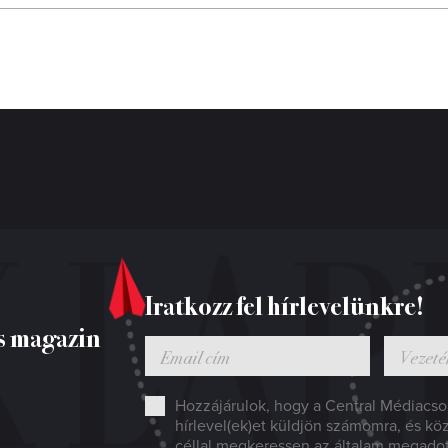
Iratkozz fel hírlevelünkre!
s magazin
Hozzájárulok, hogy a Central Médiacsop
hírlevel(ek)et küldjön számomra, és kö
céllal megkeressen az általam megado