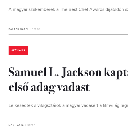
A magyar szakemberek a The Best Chef Awards díjátadón s
BALÁZS BARBI
3 PERC
AKTUÁLIS
Samuel L. Jackson kapta
első adag vadast
Lelkesedtek a világsztárok a magyar vadasért a filmvilág leg
NŐK LAPJA
3 PERC