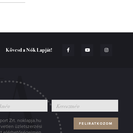
Kövesd a Nők Lapját!
ort Zrt. noklapja.hu
zvetlen üzletszerzési
tt elérhetőségeimen