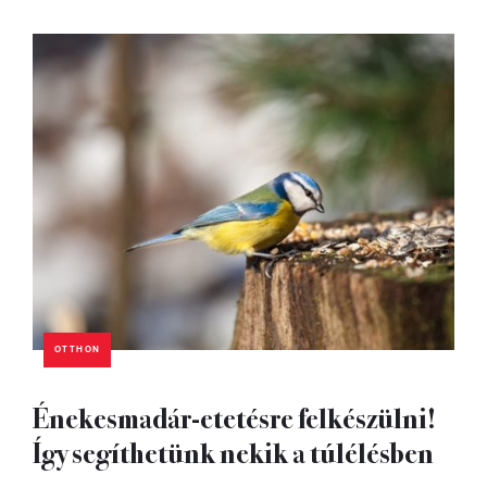
OTTHON
Énekesmadár-etetésre felkészülni!
Így segíthetünk nekik a túlélésben