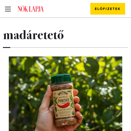
ELŐFIZETEK
madáretető