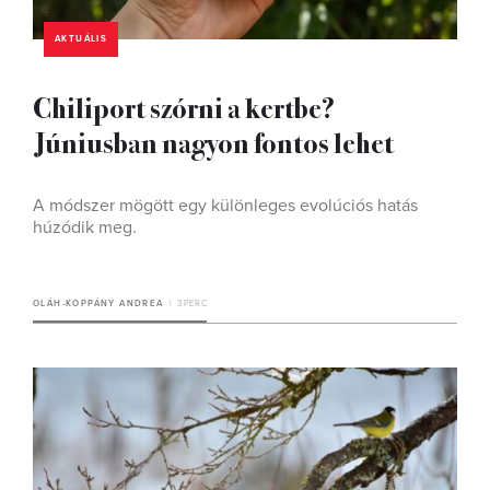
AKTUÁLIS
Chiliport szórni a kertbe?
Júniusban nagyon fontos lehet
A módszer mögött egy különleges evolúciós hatás
húzódik meg.
OLÁH-KOPPÁNY ANDREA
3 PERC