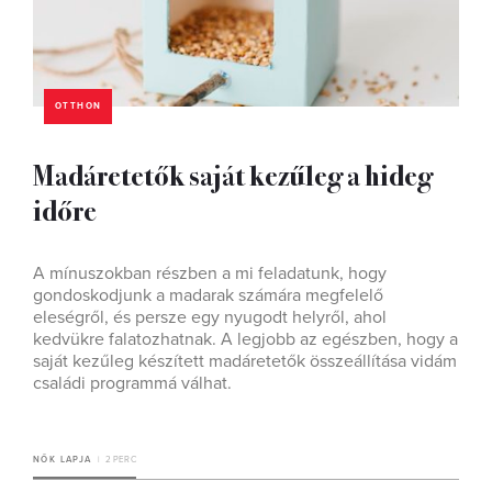
OTTHON
Madáretetők saját kezűleg a hideg
időre
A mínuszokban részben a mi feladatunk, hogy
gondoskodjunk a madarak számára megfelelő
eleségről, és persze egy nyugodt helyről, ahol
kedvükre falatozhatnak. A legjobb az egészben, hogy a
saját kezűleg készített madáretetők összeállítása vidám
családi programmá válhat.
NŐK LAPJA
2 PERC