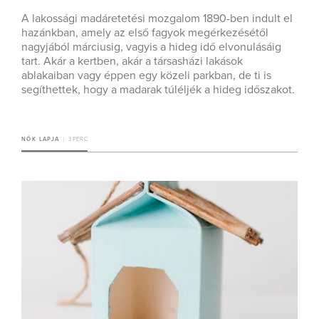
A lakossági madáretetési mozgalom 1890-ben indult el
hazánkban, amely az első fagyok megérkezésétől
nagyjából márciusig, vagyis a hideg idő elvonulásáig
tart. Akár a kertben, akár a társasházi lakások
ablakaiban vagy éppen egy közeli parkban, de ti is
segíthettek, hogy a madarak túléljék a hideg időszakot.
NŐK LAPJA
3 PERC