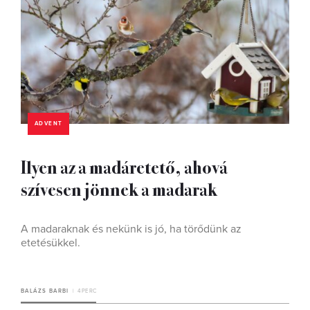
ADVENT
Ilyen az a madáretető, ahová
szívesen jönnek a madarak
A madaraknak és nekünk is jó, ha törődünk az
etetésükkel.
BALÁZS BARBI
4 PERC