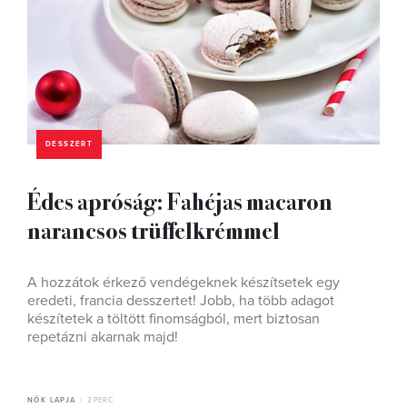
DESSZERT
Édes apróság: Fahéjas macaron
narancsos trüffelkrémmel
A hozzátok érkező vendégeknek készítsetek egy
eredeti, francia desszertet! Jobb, ha több adagot
készítetek a töltött finomságból, mert biztosan
repetázni akarnak majd!
NŐK LAPJA
2 PERC