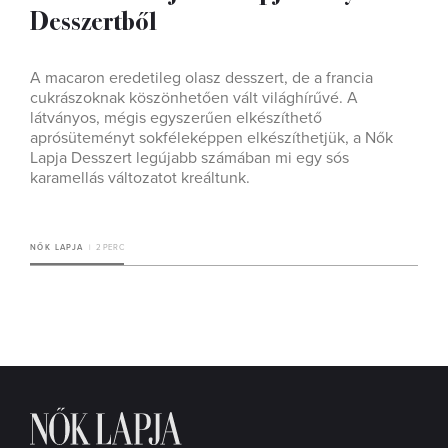
Desszertből
A macaron eredetileg olasz desszert, de a francia
cukrászoknak köszönhetően vált világhírűvé. A
látványos, mégis egyszerűen elkészíthető
aprósüteményt sokféleképpen elkészíthetjük, a Nők
Lapja Desszert legújabb számában mi egy sós
karamellás változatot kreáltunk.
NŐK LAPJA
2 PERC