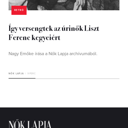
RETRÓ
Így versengtek az úrinők Liszt
Ferenc kegyeiért
Nagy Emőke írása a Nők Lapja archívumából.
NŐK LAPJA
9 PERC