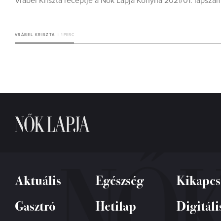
Vrábel Kriszta receptje a Nők Lapja Konyha 2021/01. lapszá
VRÁBEL KRISZTA
1 PERC
Aktuális
Egészség
Kikapcs
Gasztró
Hetilap
Digitáli