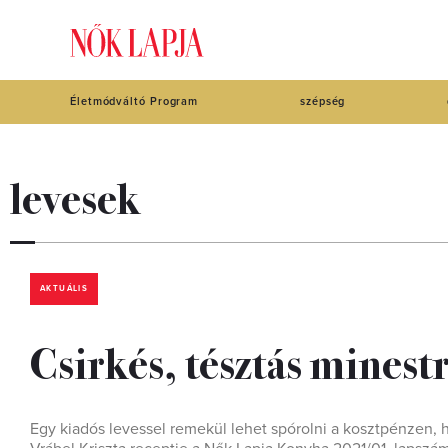
Életmódváltó Program
szépség
levesek
AKTUÁLIS
Csirkés, tésztás minestr
Egy kiadós levessel remekül lehet spórolni a kosztpénzen, hi