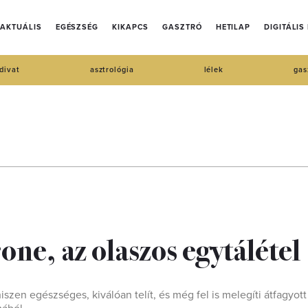
AKTUÁLIS
EGÉSZSÉG
KIKAPCS
GASZTRÓ
HETILAP
DIGITÁLIS
divat
asztrológia
lélek
gas
one, az olaszos egytálétel
szen egészséges, kiválóan telít, és még fel is melegíti átfagyott 