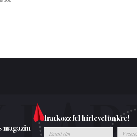
mából.
Iratkozz fel hírlevelünkre!
s magazin