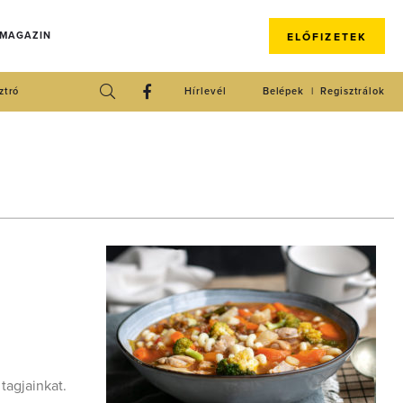
 MAGAZIN
ELŐFIZETEK
ztró
Hírlevél
Belépek
Regisztrálok
tagjainkat.