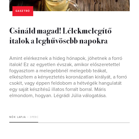
GASZTRÓ
Csináld magad! Lélekmelegítő
italok a leghűvösebb napokra
Amint elérkeznek a hideg hónapok, jöhetnek a forró
italok! Ez az egyetlen évszak, amikor előszeretettel
fogyasztom a melegebbnél melegebb teákat,
elkészítem a kényeztetés koronázatlan királyát, a forró
csokit, vagy éppen feldobom a hétvégék hangulatát
egy saját készítésű illatos forralt borral. Máris
elmondom, hogyan. Légrádi Júlia válogatása.
NŐK LAPJA
3 PERC