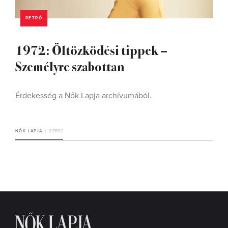
RETRÓ
1972: Öltözködési tippek –
Személyre szabottan
Érdekesség a Nők Lapja archívumából.
NŐK LAPJA
2 PERC