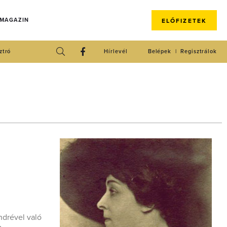
 MAGAZIN
ELŐFIZETEK
ztró
Hírlevél
Belépek
Regisztrálok
ndrével való