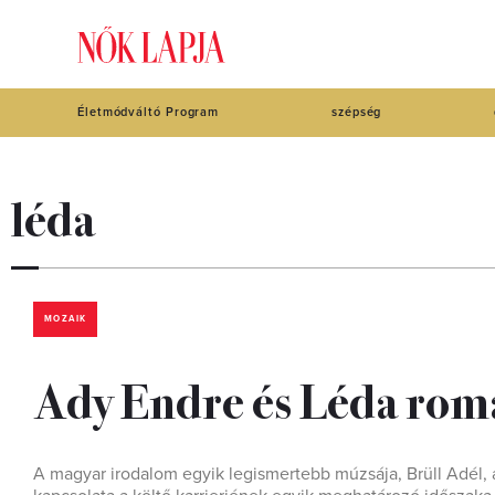
Életmódváltó Program
szépség
léda
MOZAIK
Ady Endre és Léda rom
A magyar irodalom egyik legismertebb múzsája, Brüll Adél, 