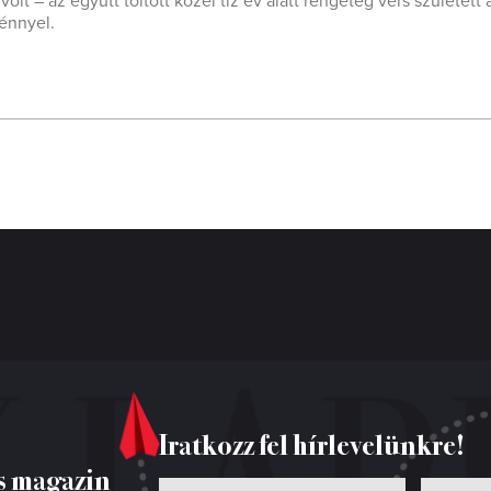
lt – az együtt töltött közel tíz év alatt rengeteg vers született 
ménnyel.
Iratkozz fel hírlevelünkre!
s magazin