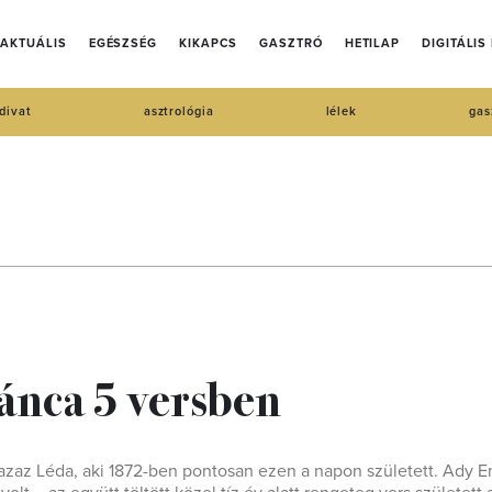
AKTUÁLIS
EGÉSZSÉG
KIKAPCS
GASZTRÓ
HETILAP
DIGITÁLIS
divat
asztrológia
lélek
gas
ánca 5 versben
azaz Léda, aki 1872-ben pontosan ezen a napon született. Ady E