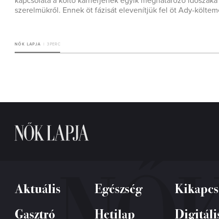
kapcsolata a költő karrierjének egyik meghatározó időszaka vo
szerelmükről. Ennek öt fázisát elevenítjük fel öt Ady-költe
NŐK LAPJA
3 PERC
Aktuális
Egészség
Kikapcs
Gasztró
Hetilap
Digitáli