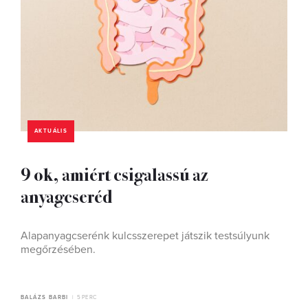
AKTUÁLIS
9 ok, amiért csigalassú az
anyagcseréd
Alapanyagcserénk kulcsszerepet játszik testsúlyunk
megőrzésében.
BALÁZS BARBI
5 PERC