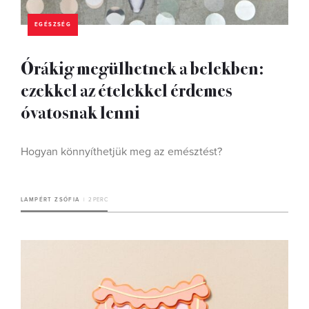
EGÉSZSÉG
Órákig megülhetnek a belekben:
ezekkel az ételekkel érdemes
óvatosnak lenni
Hogyan könnyíthetjük meg az emésztést?
LAMPÉRT ZSÓFIA
2 PERC