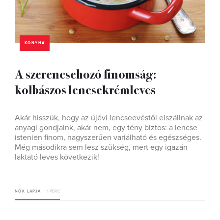
KONYHA
A szerencsehozó finomság:
kolbászos lencsekrémleves
Akár hisszük, hogy az újévi lencseevéstől elszállnak az
anyagi gondjaink, akár nem, egy tény biztos: a lencse
istenien finom, nagyszerűen variálható és egészséges.
Még másodikra sem lesz szükség, mert egy igazán
laktató leves következik!
NŐK LAPJA
1 PERC