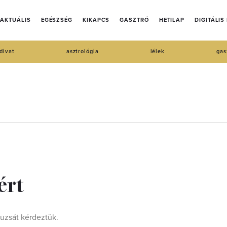
AKTUÁLIS
EGÉSZSÉG
KIKAPCS
GASZTRÓ
HETILAP
DIGITÁLIS
divat
asztrológia
lélek
gas
ért
suzsát kérdeztük.