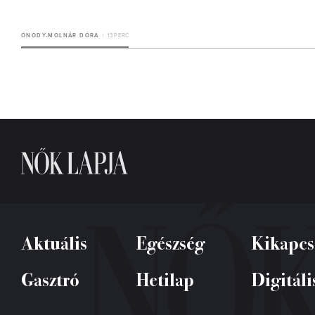
ÓNODY-MOLNÁR DÓRA
13 PERC
Aktuális
Egészség
Kikapcs
Gasztró
Hetilap
Digitáli