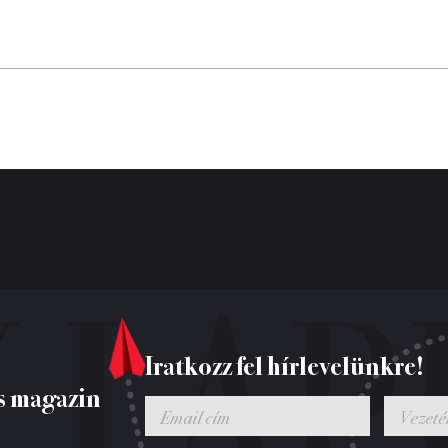
Iratkozz fel hírlevelünkre!
s magazin