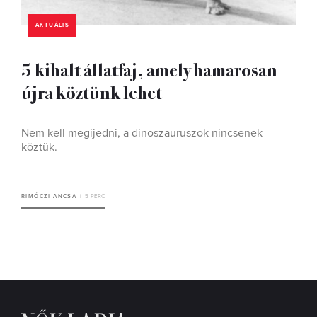
AKTUÁLIS
5 kihalt állatfaj, amely hamarosan
újra köztünk lehet
Nem kell megijedni, a dinoszauruszok nincsenek
köztük.
RIMÓCZI ANCSA
5 PERC