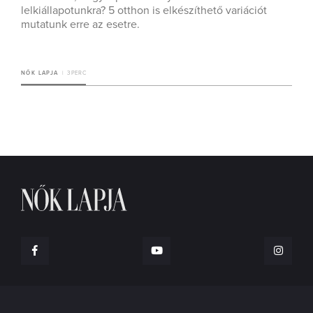
lelkiállapotunkra? 5 otthon is elkészíthető variációt
mutatunk erre az esetre.
NŐK LAPJA
3 PERC