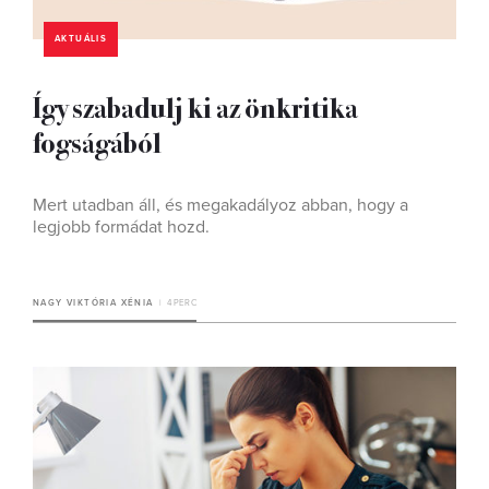
AKTUÁLIS
Így szabadulj ki az önkritika
fogságából
Mert utadban áll, és megakadályoz abban, hogy a
legjobb formádat hozd.
NAGY VIKTÓRIA XÉNIA
4 PERC