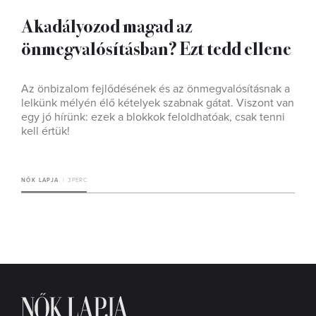
Akadályozod magad az
önmegvalósításban? Ezt tedd ellene
Az önbizalom fejlődésének és az önmegvalósításnak a
lelkünk mélyén élő kételyek szabnak gátat. Viszont van
egy jó hírünk: ezek a blokkok feloldhatóak, csak tenni
kell értük!
NŐK LAPJA
3 PERC