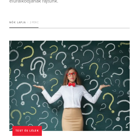
eluralkodjanak rajtunk.
NŐK LAPJA
2 PERC
TEST ÉS LÉLEK