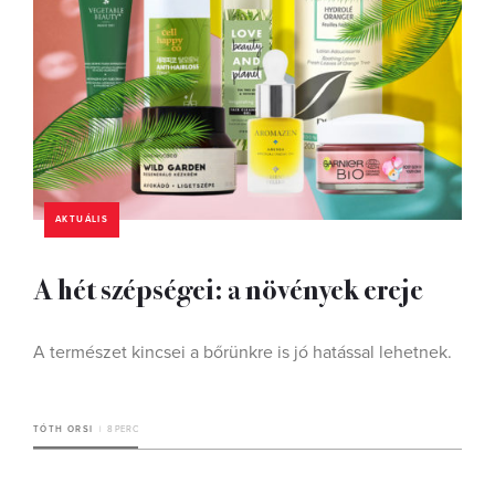
AKTUÁLIS
A hét szépségei: a növények ereje
A természet kincsei a bőrünkre is jó hatással lehetnek.
TÓTH ORSI
8 PERC