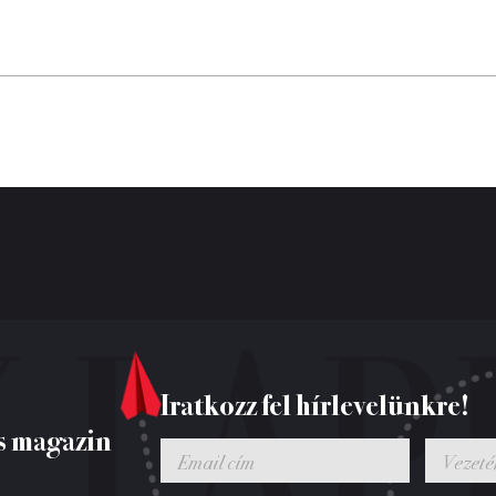
Iratkozz fel hírlevelünkre!
s magazin