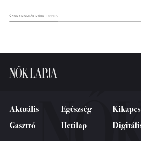
ÓNODY-MOLNÁR DÓRA
10 PERC
Aktuális
Egészség
Kikapcs
Gasztró
Hetilap
Digitáli