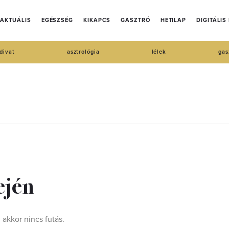
AKTUÁLIS
EGÉSZSÉG
KIKAPCS
GASZTRÓ
HETILAP
DIGITÁLIS
divat
asztrológia
lélek
gas
ején
 akkor nincs futás.