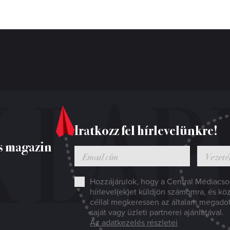
Iratkozz fel hírlevelünkre!
s magazin
Hozzájárulok, hogy a Central Médiacsop
hírlevel(ek)et küldjön számomra, és kö
céllal megkeressen az általam megado
saját vagy üzleti partnerei ajánlatával.
Az adatkezelés részletei