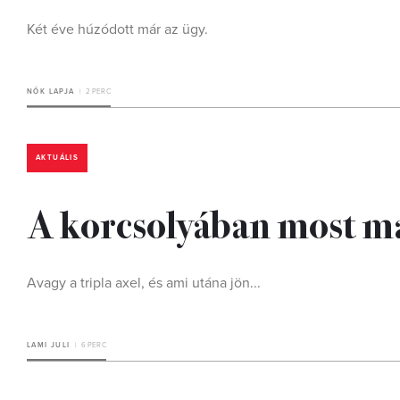
Két éve húzódott már az ügy.
NŐK LAPJA
2 PERC
AKTUÁLIS
A korcsolyában most m
Avagy a tripla axel, és ami utána jön...
LAMI JULI
6 PERC