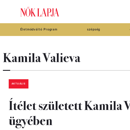
Életmódváltó Program
szépség
Kamila Valieva
AKTUÁLIS
Ítélet született Kamila
ügyében