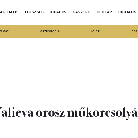
AKTUÁLIS
EGÉSZSÉG
KIKAPCS
GASZTRÓ
HETILAP
DIGITÁLIS
divat
asztrológia
lélek
gas
 Valieva orosz műkorcsoly