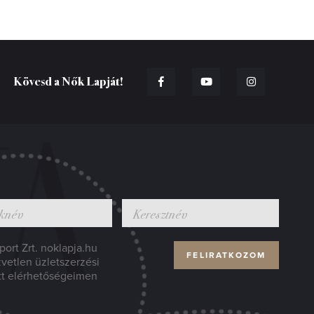
Kövesd a Nők Lapját!
ort Zrt. noklapja.hu
zvetlen üzletszerzési
tt elérhetőségeimen