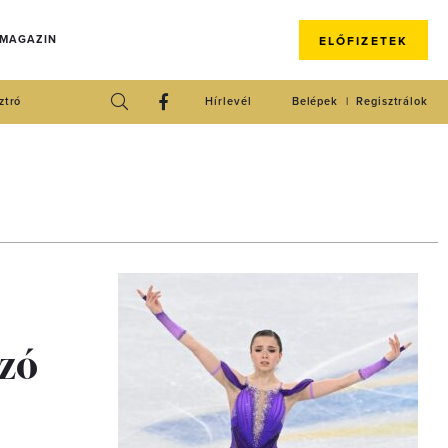
 MAGAZIN
ELŐFIZETEK
ztró
Hírlevél
Belépek
Regisztrálok
ázó